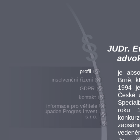
JUDr. E
advokát
profil
je abso
Brně, k
insolvenční řízení
1994 j
GDPR
České 
kontakt
Special
informace pro věřitele
roku 1
úpadce Progres Invest
s.r.o.
konkur
zapsán
vedené