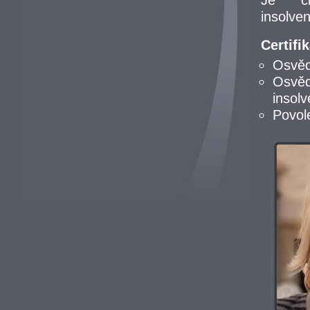
Je čl
insolve
Certifik
Osvěd
Osvěd
insol
Povol